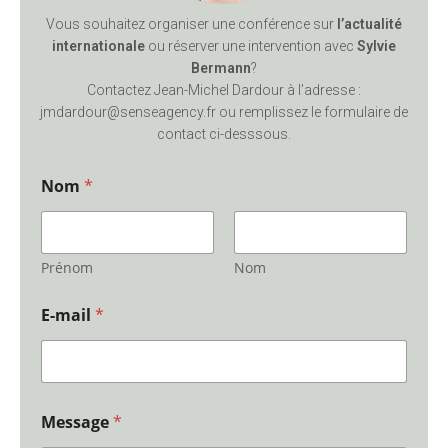
Vous souhaitez organiser une conférence sur
l’actualité
internationale
ou réserver une intervention avec
Sylvie
Bermann
?
Contactez Jean-Michel Dardour à l’adresse :
jmdardour@senseagency.fr ou remplissez le formulaire de
contact ci-desssous.
Nom
*
Prénom
Nom
E-mail
*
Message
*